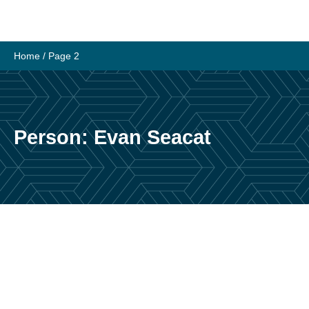
Skip
to
content
Home
/ Page 2
Person:
Evan Seacat