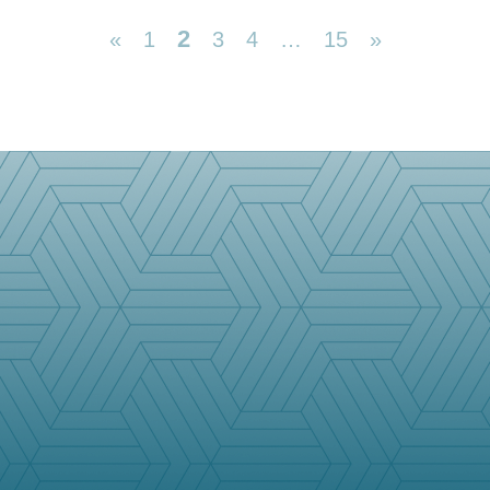
2
«
1
3
4
…
15
»