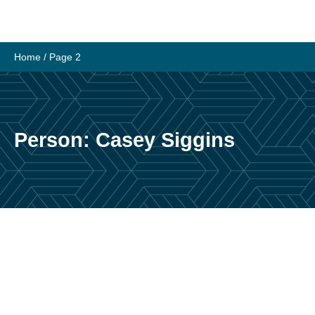
Skip
to
content
Home
/ Page 2
Person:
Casey Siggins